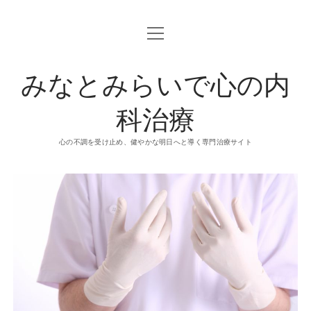
o
p
e
n
みなとみらいで心の内
m
e
n
u
科治療
心の不調を受け止め、健やかな明日へと導く専門治療サイト